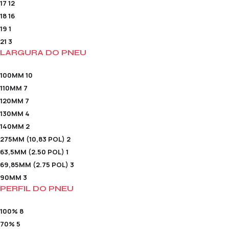
17
12
18
16
19
1
21
3
LARGURA DO PNEU
100MM
10
110MM
7
120MM
7
130MM
4
140MM
2
275MM (10,83 POL)
2
63,5MM (2.50 POL)
1
69,85MM (2.75 POL)
3
90MM
3
PERFIL DO PNEU
100%
8
70%
5