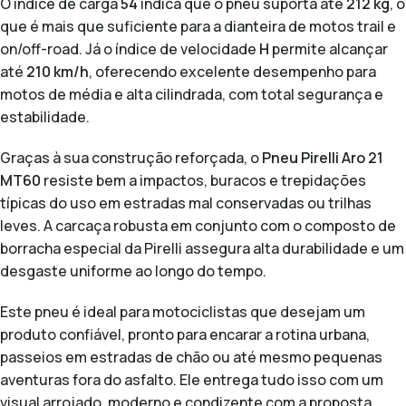
O índice de carga
54
indica que o pneu suporta até
212 kg
, o
que é mais que suficiente para a dianteira de motos trail e
on/off-road. Já o índice de velocidade
H
permite alcançar
até
210 km/h
, oferecendo excelente desempenho para
motos de média e alta cilindrada, com total segurança e
estabilidade.
Graças à sua construção reforçada, o
Pneu Pirelli Aro 21
MT60
resiste bem a impactos, buracos e trepidações
típicas do uso em estradas mal conservadas ou trilhas
leves. A carcaça robusta em conjunto com o composto de
borracha especial da Pirelli assegura alta durabilidade e um
desgaste uniforme ao longo do tempo.
Este pneu é ideal para motociclistas que desejam um
produto confiável, pronto para encarar a rotina urbana,
passeios em estradas de chão ou até mesmo pequenas
aventuras fora do asfalto. Ele entrega tudo isso com um
visual arrojado, moderno e condizente com a proposta