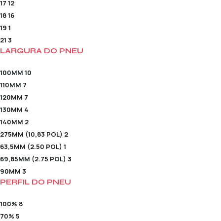
17
12
18
16
19
1
21
3
LARGURA DO PNEU
100MM
10
110MM
7
120MM
7
130MM
4
140MM
2
275MM (10,83 POL)
2
63,5MM (2.50 POL)
1
69,85MM (2.75 POL)
3
90MM
3
PERFIL DO PNEU
100%
8
70%
5