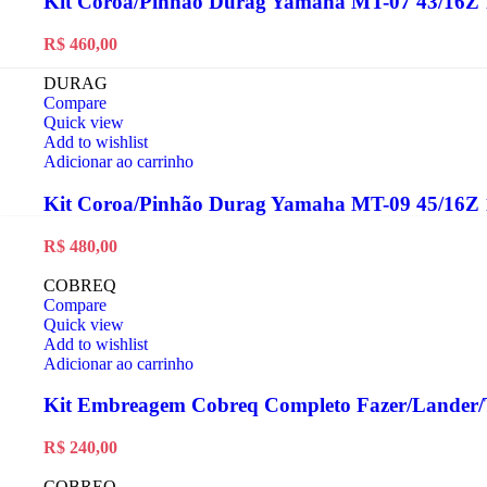
Kit Coroa/Pinhão Durag Yamaha MT-07 43/16Z 
R$
460,00
DURAG
Compare
Quick view
Add to wishlist
Adicionar ao carrinho
Kit Coroa/Pinhão Durag Yamaha MT-09 45/16Z 
R$
480,00
COBREQ
Compare
Quick view
Add to wishlist
Adicionar ao carrinho
Kit Embreagem Cobreq Completo Fazer/Lander/
R$
240,00
COBREQ