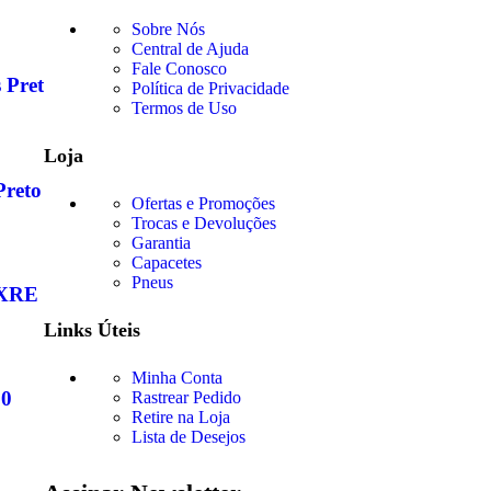
Sobre Nós
Central de Ajuda
Fale Conosco
 Preta – Coyote
Política de Privacidade
Termos de Uso
Loja
eto – Master Acessórios
Ofertas e Promoções
Trocas e Devoluções
Garantia
Capacetes
Pneus
 XRE 300
Links Úteis
Minha Conta
20
Rastrear Pedido
Retire na Loja
Lista de Desejos