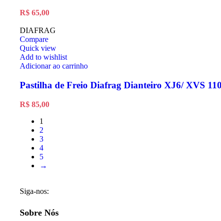
R$
65,00
DIAFRAG
Compare
Quick view
Add to wishlist
Adicionar ao carrinho
Pastilha de Freio Diafrag Dianteiro XJ6/ XVS 110
R$
85,00
1
2
3
4
5
→
Siga-nos:
Sobre Nós