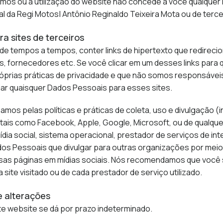
mos ou a utilização do website não concede a você qualquer l
al da Regi Motos| Antônio Reginaldo Teixeira Mota ou de terce
ra sites de terceiros
de tempos a tempos, conter links de hipertexto que redireci
s, fornecedores etc. Se você clicar em um desses links para
róprias práticas de privacidade e que não somos responsáveis
viar quaisquer Dados Pessoais para esses sites.
amos pelas políticas e práticas de coleta, uso e divulgação (
tais como Facebook, Apple, Google, Microsoft, ou de qualqu
 mídia social, sistema operacional, prestador de serviços de in
os Pessoais que divulgar para outras organizações por meio do
as páginas em mídias sociais. Nós recomendamos que você se
site visitado ou de cada prestador de serviço utilizado.
e alterações
e website se dá por prazo indeterminado.