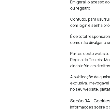
Em geral, o acesso ao
ou registro.
Contudo, para usufrui
com login e senha pró
É de total responsabi
como não divulgar o se
Partes deste website
Reginaldo Teixeira Mo
ainda infrinjam direit
A publicação de quais
exclusiva, irrevogável
no seu website, plata
Seção 04 - Cookie
Informações sobre o 