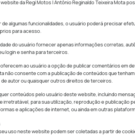
 website da Regi Motos | Antônio Reginaldo Teixeira Mota poss
r de algumas funcionalidades, o usuário poderá precisar efet
prios para acesso.
lidade do usuário fornecer apenas informações corretas, autê
u login e senha para terceiros.
 oferecem ao usuário a opção de publicar comentários em de
ta não consente com a publicação de conteúdos que tenham nat
os de autor ou quaisquer outros direitos de terceiros.
quer conteúdos pelo usuário deste website, incluindo mensag
 e irretratável, para sua utilização, reprodução e publicação 
formas e aplicações de internet, ou ainda em outras plataform
s
seu uso neste website podem ser coletadas a partir de coo