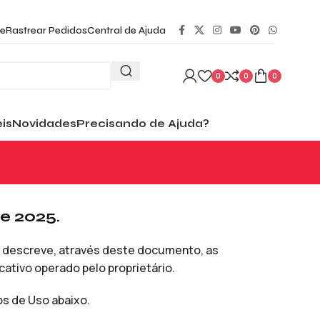
e
Rastrear Pedidos
Central de Ajuda
0
0
0
is
Novidades
Precisando de Ajuda?
e 2025.
ado descreve, através deste documento, as
icativo operado pelo proprietário.
s de Uso abaixo.