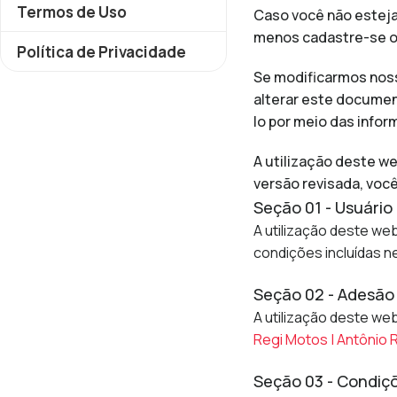
Termos de Uso
Caso você não esteja
menos cadastre-se o
Política de Privacidade
Se modificarmos noss
alterar este documen
lo por meio das info
A utilização deste we
versão revisada, voc
Seção 01 - Usuário
A utilização deste web
condições incluídas 
Seção 02 - Adesão 
A utilização deste we
Regi Motos | Antônio 
Seção 03 - Condiç