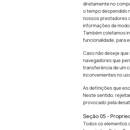
diretamente no comput
o tempo despendido no
nossos prestadores de
informações de modo m
Também coletamos inf
funcionalidade, para e
Caso não deseje que 
navegadores que permi
transferência de um c
inconvenientes no us
As definições que esc
Neste sentido, rejeit
provocado pela desati
Seção 05 - Proprie
Todos os elementos d