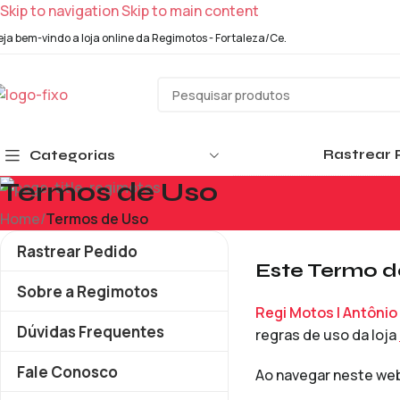
Skip to navigation
Skip to main content
eja bem-vindo a loja online da Regimotos - Fortaleza/Ce.
Rastrear 
Categorias
Termos de Uso
Home
/
Termos de Uso
Rastrear Pedido
Este Termo de
Sobre a Regimotos
Regi Motos | Antônio
Dúvidas Frequentes
regras de uso da loja
Fale Conosco
Ao navegar neste web