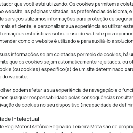
ador que você está utilizando. Os cookies permitem a colet
 website, as páginas visitadas, as preferências de idioma, 
 serviços utilizamos informações para proteção de segurança
ais eficiente, e personalizar sua experiência ao utilizar es
ormações estatísticas sobre o uso do website para aprimo
ntender como o website é utilizado e para auxiliá-lo a soluci
suas informações sejam coletadas por meio de cookies, há u
te que os cookies sejam automaticamente rejeitados, ou ofe
ookie (ou cookies) específico(s) de um site determinado par
o do website.
olher podem afetar a sua experiência de navegação e o funci
amos qualquer responsabilidade pelas consequências resulta
vação de cookies no seu dispositivo (incapacidade de definir 
dade Intelectual
e Regi Motos| Antônio Reginaldo Teixeira Mota são de propri