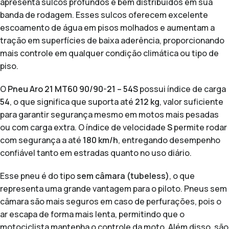
apresenta sulcos profundos e bem distribuídos em sua
banda de rodagem. Esses sulcos oferecem excelente
escoamento de água em pisos molhados e aumentam a
tração em superfícies de baixa aderência, proporcionando
mais controle em qualquer condição climática ou tipo de
piso.
O
Pneu Aro 21 MT60 90/90-21 – 54S
possui índice de carga
54
, o que significa que suporta até
212 kg
, valor suficiente
para garantir segurança mesmo em motos mais pesadas
ou com carga extra. O índice de velocidade
S
permite rodar
com segurança a até
180 km/h
, entregando desempenho
confiável tanto em estradas quanto no uso diário.
Esse pneu é do tipo
sem câmara (tubeless)
, o que
representa uma grande vantagem para o piloto. Pneus sem
câmara são mais seguros em caso de perfurações, pois o
ar escapa de forma mais lenta, permitindo que o
motociclista mantenha o controle da moto. Além disso, são