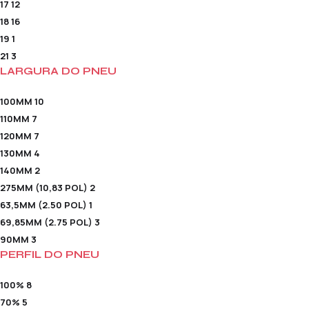
17
12
18
16
19
1
21
3
LARGURA DO PNEU
100MM
10
110MM
7
120MM
7
130MM
4
140MM
2
275MM (10,83 POL)
2
63,5MM (2.50 POL)
1
69,85MM (2.75 POL)
3
90MM
3
PERFIL DO PNEU
100%
8
70%
5