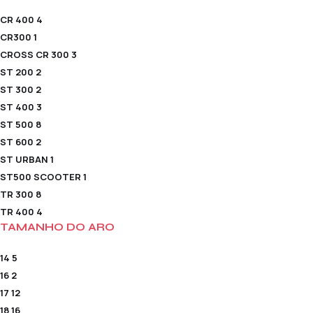
CR 400
4
CR300
1
CROSS CR 300
3
ST 200
2
ST 300
2
ST 400
3
ST 500
8
ST 600
2
ST URBAN
1
ST500 SCOOTER
1
TR 300
8
TR 400
4
TAMANHO DO ARO
14
5
16
2
17
12
18
16