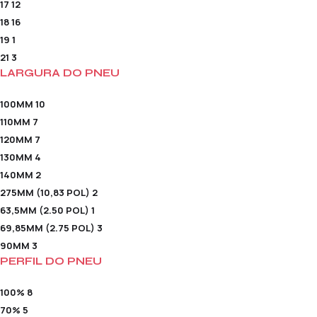
17
12
18
16
19
1
21
3
LARGURA DO PNEU
100MM
10
110MM
7
120MM
7
130MM
4
140MM
2
275MM (10,83 POL)
2
63,5MM (2.50 POL)
1
69,85MM (2.75 POL)
3
90MM
3
PERFIL DO PNEU
100%
8
70%
5