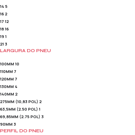
14
5
16
2
17
12
18
16
19
1
21
3
LARGURA DO PNEU
100MM
10
110MM
7
120MM
7
130MM
4
140MM
2
275MM (10,83 POL)
2
63,5MM (2.50 POL)
1
69,85MM (2.75 POL)
3
90MM
3
PERFIL DO PNEU