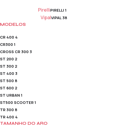
Pirelli
PIRELLI
1
Vipal
VIPAL
38
MODELOS
CR 400
4
CR300
1
CROSS CR 300
3
ST 200
2
ST 300
2
ST 400
3
ST 500
8
ST 600
2
ST URBAN
1
ST500 SCOOTER
1
TR 300
8
TR 400
4
TAMANHO DO ARO