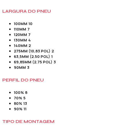
LARGURA DO PNEU
100MM
10
110MM
7
120MM
7
130MM
4
140MM
2
275MM (10,83 POL)
2
63,5MM (2.50 POL)
1
69,85MM (2.75 POL)
3
90MM
3
PERFIL DO PNEU
100%
8
70%
5
80%
13
90%
11
TIPO DE MONTAGEM