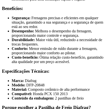
Benefícios:
Segurança:
Frenagens precisas e eficientes em qualquer
situação, garantindo a sua segurança e a segurança de quem
está ao seu redor.
Desempenho:
Melhora o desempenho da frenagem,
proporcionando maior controle e segurança.
Durabilidade:
Maior vida útil, reduzindo a necessidade de
trocas frequentes.
Conforto:
Menor emissão de ruído durante a frenagem,
proporcionando maior conforto ao pilotar.
Custo-benefício:
Ótima relação custo-benefício, garantindo
alta qualidade por um preço acessível.
Especificações Técnicas:
Marca:
Diafrag
Modelo:
DFP-20848
Material:
Composto cerâmico de alta performance
Compatível:
Honda PCX 150 2013
Conteúdo da embalagem:
2 pastilhas de freio
Porque escolher a Pastilha de Freio Diafrag?