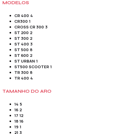
MODELOS
CR 400
4
CR300
1
CROSS CR 300
3
ST 200
2
ST 300
2
ST 400
3
ST 500
8
ST 600
2
ST URBAN
1
ST500 SCOOTER
1
TR 300
8
TR 400
4
TAMANHO DO ARO
14
5
16
2
17
12
18
16
19
1
21
3