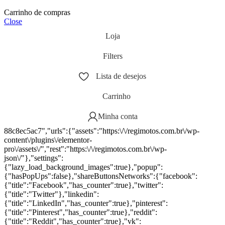
Carrinho de compras
Close
Loja
Filters
Lista de desejos
Carrinho
Minha conta
88c8ec5ac7","urls":{"assets":"https:\/\/regimotos.com.br\/wp-
content\/plugins\/elementor-
pro\/assets\/","rest":"https:\/\/regimotos.com.br\/wp-
json\/"},"settings":
{"lazy_load_background_images":true},"popup":
{"hasPopUps":false},"shareButtonsNetworks":{"facebook":
{"title":"Facebook","has_counter":true},"twitter":
{"title":"Twitter"},"linkedin":
{"title":"LinkedIn","has_counter":true},"pinterest":
{"title":"Pinterest","has_counter":true},"reddit":
{"title":"Reddit","has_counter":true},"vk":