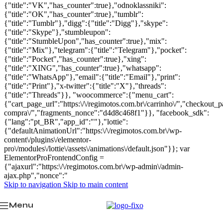
{"title":"VK","has_counter":true},"odnoklassniki":
{"title":"OK","has_counter":true},"tumblr":
{"title":"Tumblr"},"digg":{"title":"Digg"},"skype":
{"title":"Skype"},"stumbleupon":
{"title":"StumbleUpon","has_counter":true},"mix":
{"title":"Mix"},"telegram":{"title":"Telegram"},"pocket":
{"title":"Pocket","has_counter":true},"xing":
{"title":"XING","has_counter":true},"whatsapp":
{"title":"WhatsApp"},"email":{"title":"Email"},"print":
{"title":"Print"},"x-twitter":{"title":"X"},"threads":
{"title":"Threads"}}, "woocommerce":{"menu_cart":
{"cart_page_url":"https:\/\/regimotos.com.br\/carrinho\/","checkout_pa
compra\/","fragments_nonce":"d4d8c468f1"}}, "facebook_sdk":
{"lang":"pt_BR","app_id":""},"lottie":
{"defaultAnimationUrl":"https:\/\/regimotos.com.br\/wp-
content\/plugins\/elementor-
pro\/modules\/lottie\/assets\/animations\/default.json"}}; var
ElementorProFrontendConfig =
{"ajaxurl":"https:\/\/regimotos.com.br\/wp-admin\/admin-
ajax.php","nonce":"
Skip to navigation
Skip to main content
Menu