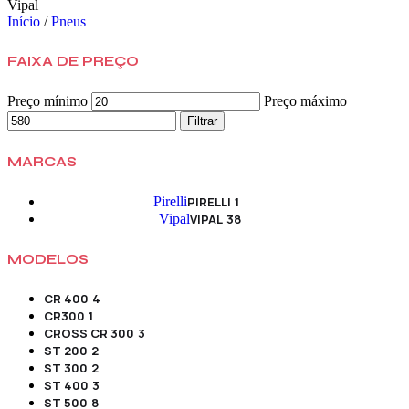
Vipal
Início
/
Pneus
FAIXA DE PREÇO
Preço mínimo
Preço máximo
Filtrar
MARCAS
Pirelli
PIRELLI
1
Vipal
VIPAL
38
MODELOS
CR 400
4
CR300
1
CROSS CR 300
3
ST 200
2
ST 300
2
ST 400
3
ST 500
8