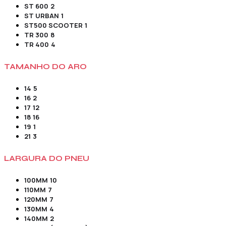
ST 600
2
ST URBAN
1
ST500 SCOOTER
1
TR 300
8
TR 400
4
TAMANHO DO ARO
14
5
16
2
17
12
18
16
19
1
21
3
LARGURA DO PNEU
100MM
10
110MM
7
120MM
7
130MM
4
140MM
2