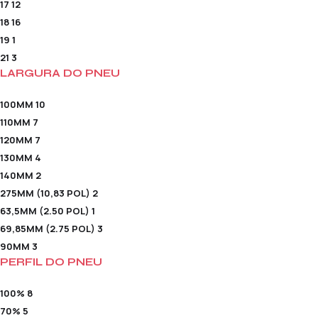
17
12
18
16
19
1
21
3
LARGURA DO PNEU
100MM
10
110MM
7
120MM
7
130MM
4
140MM
2
275MM (10,83 POL)
2
63,5MM (2.50 POL)
1
69,85MM (2.75 POL)
3
90MM
3
PERFIL DO PNEU
100%
8
70%
5